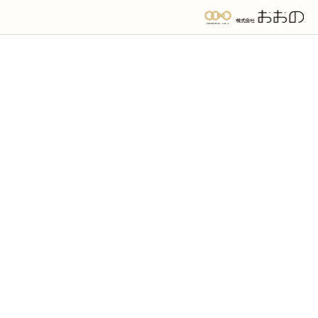
コ
ナ
お供物のご案内を表示する
ン
ビ
テ
ゲ
2026.5.31
ン
ー
ツ
シ
最新情報
へ
ョ
2026年6月の営業日について
ス
ン
キ
に
ッ
移
初夏の雨に濡れた紫陽花が美しく映え、宇都宮や鹿沼の山々もい
プ
動
っそう深い青葉へと移り変わる、瑞々しい季節となりました。皆
様におかれましては、健やかにお過ごしのこととお慶び申し上げ
ます。日頃は格別のご厚情を賜り、心より御礼申し上げます。
株式会社おおのの、2026年6月の営業体制についてお知らせいたし
ます。
長雨の季節へと向かい、ご自宅で過ごされる時間も増える頃と存
じますが、命の尊さと向き合う時間は時を選びません。弊社では6
月も変わらず、365日・24時間体制でご遺族の皆様を支え、大切な
方との最期のひとときを真心込めてお手伝いさせていただきま
す。